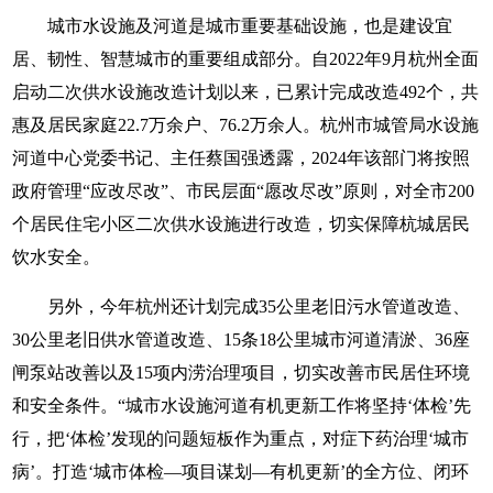
城市水设施及河道是城市重要基础设施，也是建设宜
居、韧性、智慧城市的重要组成部分。自2022年9月杭州全面
启动二次供水设施改造计划以来，已累计完成改造492个，共
惠及居民家庭22.7万余户、76.2万余人。杭州市城管局水设施
河道中心党委书记、主任蔡国强透露，2024年该部门将按照
政府管理“应改尽改”、市民层面“愿改尽改”原则，对全市200
个居民住宅小区二次供水设施进行改造，切实保障杭城居民
饮水安全。
另外，今年杭州还计划完成35公里老旧污水管道改造、
30公里老旧供水管道改造、15条18公里城市河道清淤、36座
闸泵站改善以及15项内涝治理项目，切实改善市民居住环境
和安全条件。“城市水设施河道有机更新工作将坚持‘体检’先
行，把‘体检’发现的问题短板作为重点，对症下药治理‘城市
病’。打造‘城市体检—项目谋划—有机更新’的全方位、闭环